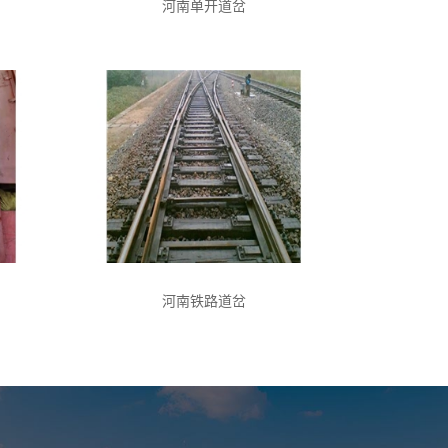
河南单开道岔
河南铁路道岔