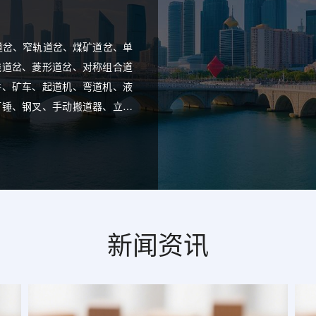
道岔、窄轨道岔、煤矿道岔、单
线道岔、菱形道岔、对称组合道
件、矿车、起道机、弯道机、液
钉锤、钢叉、手动搬道器、立式
、铜矿、冶金矿、钢厂、焦化
接铁路、地铁、大中型矿山施工
更多]
新闻资讯