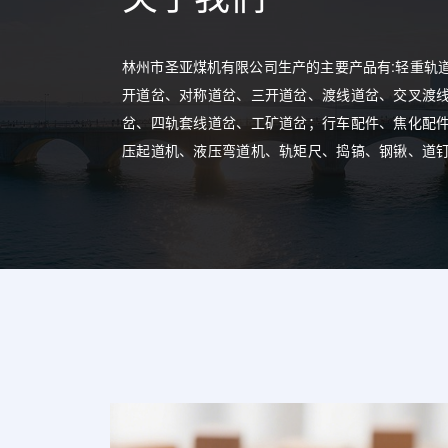
林州市圣亚煤机有限公司生产的主要产品有:轻重轨
开道岔、对称道岔、三开道岔、渡线道岔、交叉渡
岔、四轨套线道岔、工矿道岔；行车配件、焦化配
压起道机、液压弯道机、轨矩尺、捣镐、钢锹、道
搬道器、弹簧搬道器。产品远销各大型煤矿、铁矿
厂、各大矿务局、隧道局、企业单位铁路专线；承
线路道岔、非标道岔设计、生产、安装工程。
[查看