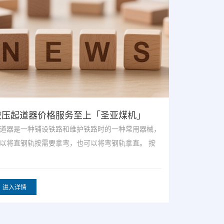
浙江左开道岔定制服务为先「圣亚煤机」
天津左开
.根据运行速度选择道岔:对于已确定原则的客货共线，
线路道岔一直
计速度小于或等于160km/h的铁路，一般会使
影响正常限速
的原
进入详情
进入详情