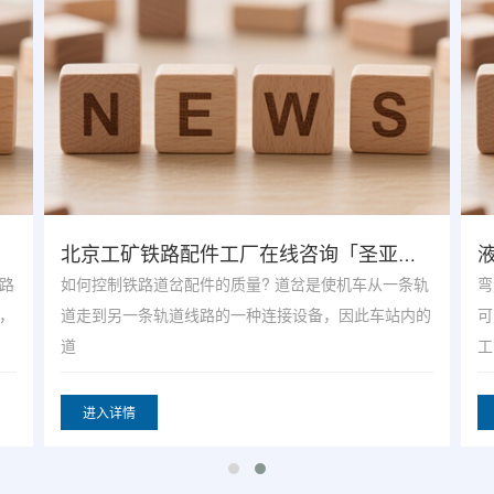
液压起道器价格服务至上「圣亚煤机」
轨
弯道器是一种铺设铁路和维护铁路时的一种常用器械，
2
的
可以将直钢轨按需要拿弯，也可以将弯钢轨拿直。 按
设
工
进入详情