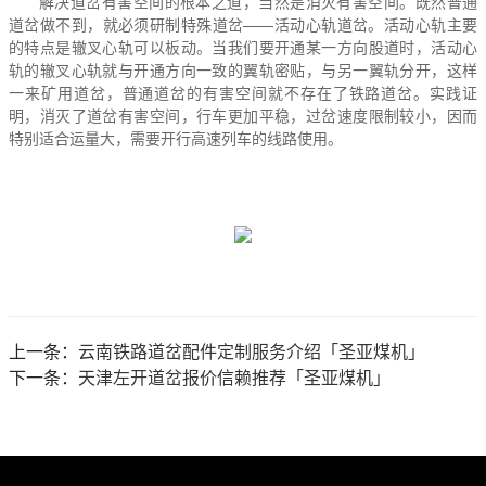
解决道岔有害空间的根本之道，当然是消灭有害空间。既然普通
道岔做不到，就必须研制特殊道岔——活动心轨道岔。活动心轨主要
的特点是辙叉心轨可以板动。当我们要开通某一方向股道时，活动心
轨的辙叉心轨就与开通方向一致的翼轨密贴，与另一翼轨分开，这样
一来
矿用道岔
，普通道岔的有害空间就不存在了铁路道岔。实践证
明，消灭了道岔有害空间，行车更加平稳，过岔速度限制较小，因而
特别适合运量大，需要开行高速列车的线路使用。
上一条：
云南铁路道岔配件定制服务介绍「圣亚煤机」
下一条：
天津左开道岔报价信赖推荐「圣亚煤机」