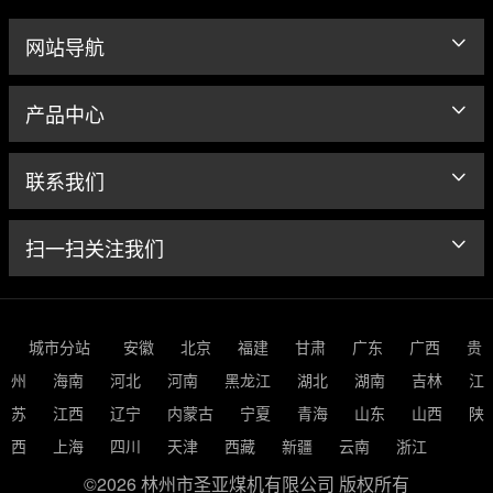
网站导航
产品中心
联系我们
扫一扫关注我们
城市分站
安徽
北京
福建
甘肃
广东
广西
贵
州
海南
河北
河南
黑龙江
湖北
湖南
吉林
江
苏
江西
辽宁
内蒙古
宁夏
青海
山东
山西
陕
西
上海
四川
天津
西藏
新疆
云南
浙江
©2026 林州市圣亚煤机有限公司 版权所有