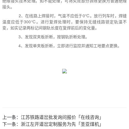
绝缘接头技术处理。如不能处理，可将失效部分拆除更换为普通绝缘
接头。
2、在线路上焊接时，气温不应低于0℃。放行列车时，焊缝
温度应低于300℃。进行复焊处理时，要保持无缝线路锁定轨温不
变，如实记录两标记间钢轨长度在复焊前后的变化量。
3、发现双夹板折断，按钢轨折断处理。
4、发现单夹板折断，立即进行监控并通知工地要点更换。
上一条：
江苏铁路道岔批发询问报价「在线咨询」
下一条：
浙江左开道岔定制服务为先「圣亚煤机」