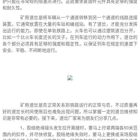
护只能在非常短的阻塞点进行。这就要求紧固件元件具有足够的强度
和耐久性。
矿用道岔
是将车辆从一个通道转移到另一个通道的线路连接
装置。它通常放置在大量的车站和编组站。有了道岔，才能充分发挥
出远行的能力。即使在单轨铁路上，火车也可以通过建筑道岔分开，
比如一个比火车长度还长的叉子。在列车运行的动力作用下，道岔的
各个部分必须具有足够的强度和稳定性，以保证列车在规定的速度下
安全、平稳、不间断地运行。
矿用道岔是否正常关系到铁路运行的正常与否，不过质量再
好的道岔长时间使用后也难免出现问题，所以掌握一定的道岔维修知
识是非常有必要的，接下来，道岔厂家来为朋友们分享几点。
1、胶结绝缘接头发生拉开离缝时，要马上拧紧两端各50米范
围内的扣件，并尽快修复。胶结绝缘失效时，要马上更换或采场胶结